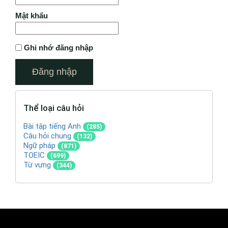
Mật khẩu
Ghi nhớ đăng nhập
Thể loại câu hỏi
Bài tập tiếng Anh
(285)
Câu hỏi chung
(132)
Ngữ pháp
(871)
TOEIC
(699)
Từ vựng
(344)