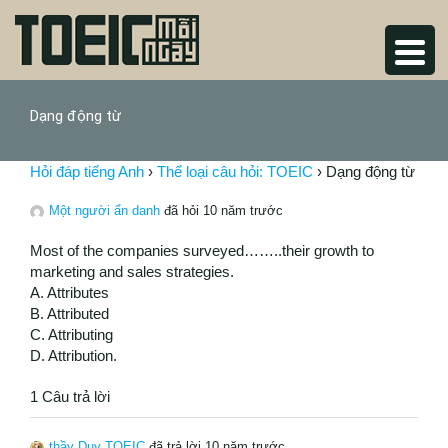
Dạng động từ
Hỏi đáp tiếng Anh
›
Thể loại câu hỏi: TOEIC
›
Dạng động từ
Một người ẩn danh
đã hỏi 10 năm trước
Most of the companies surveyed……..their growth to
marketing and sales strategies.
A. Attributes
B. Attributed
C. Attributing
D. Attribution.
1 Câu trả lời
thầy Duy TOEIC
đã trả lời 10 năm trước