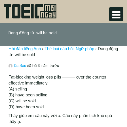
Dạng động từ: will be sold
Hỏi đáp tiếng Anh
›
Thể loại câu hỏi: Ngữ pháp
›
Dạng động
từ: will be sold
DatBau
đã hỏi 9 năm trước
Fat-blocking weight loss pills ——— over the counter
effective immediately.
(A) selling
(B) have been selling
(C) will be sold
(D) have been sold
Thầy giúp em câu này với ạ. Câu này phân tích khó quá
thầy ạ.