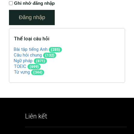
Ghi nhớ đăng nhập
Thể loại câu hỏi
Bài tập tiếng Anh
(285)
Câu hỏi chung
(132)
Ngữ pháp
(871)
TOEIC
(699)
Từ vựng
(344)
Liên kết