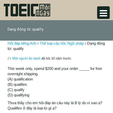
Dạng động từ: qualify
Hỏi đáp tiếng Anh
›
Thể loại câu hỏi: Ngữ pháp
›
Dạng động
từ: qualify
Một người ẩn danh
đã hỏi 10 năm trước
This week only, spend $200 and your order _____ for free
overnight shipping.
(A) qualification
(B) qualifies
(C) qualify
(D) qualifying
Thưa thầy cho em hỏi đáp án câu này là B lý do vì sao ạ?
Qualifies
ở đây là loại từ gì ạ?