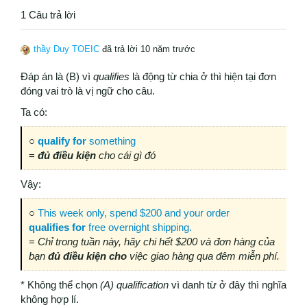
1 Câu trả lời
thầy Duy TOEIC
đã trả lời 10 năm trước
Đáp án là (B) vì
qualifies
là động từ chia ở thì hiện tại đơn
đóng vai trò là vị ngữ cho câu.
Ta có:
○
qualify for
something
=
đủ điều kiện
cho cái gì đó
Vậy:
○
This week only, spend $200 and your order
qualifies for
free overnight shipping.
=
Chỉ trong tuần này, hãy chi hết $200 và đơn hàng của
bạn
đủ điều kiện cho
việc giao hàng qua đêm miễn phí.
* Không thể chọn
(A) qualification
vì danh từ ở đây thì nghĩa
không hợp lí.