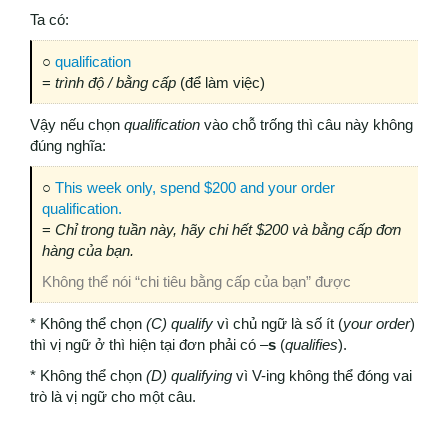
Ta có:
○
qualification
=
trình độ / bằng cấp
(để làm việc)
Vậy nếu chọn
qualification
vào chỗ trống thì câu này không
đúng nghĩa:
○
This week only, spend $200 and your order
qualification.
=
Chỉ trong tuần này, hãy chi hết $200 và bằng cấp đơn
hàng của bạn.
Không thể nói “chi tiêu bằng cấp của bạn” được
* Không thể chọn
(C) qualify
vì chủ ngữ là số ít (
your order
)
thì vị ngữ ở thì hiện tại đơn phải có –
s
(
qualifies
).
* Không thể chọn
(D) qualifying
vì V-ing không thể đóng vai
trò là vị ngữ cho một câu.