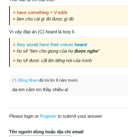
○
have something + V-ed/iii
=
làm cho cái gì đó được gì đó
Vì vậy đáp án
(C) heard
là hợp lí.
○
they would have their voices
heard
=
họ sẽ “làm cho giọng của họ
được nghe
“
=
họ sẽ được cất lên tiếng nói của mình
Đồng Nhạn
đã trả lời 9 năm trước
dạ em cảm ơn thầy nhiều ạ!
Please login or
Register
to submit your answer
Tên người dùng hoặc địa chỉ email