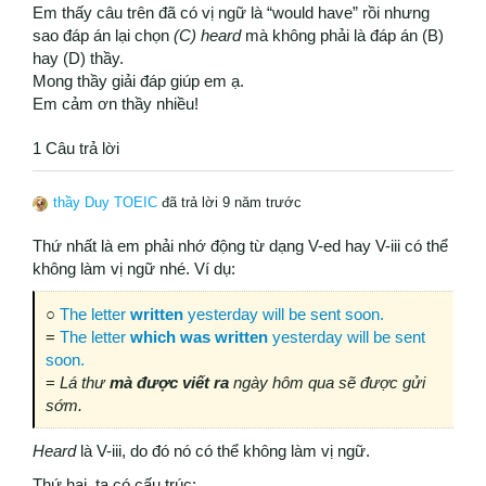
Em thấy câu trên đã có vị ngữ là “would have” rồi nhưng
sao đáp án lại chọn
(C) heard
mà không phải là đáp án (B)
hay (D) thầy.
Mong thầy giải đáp giúp em ạ.
Em cảm ơn thầy nhiều!
1 Câu trả lời
thầy Duy TOEIC
đã trả lời 9 năm trước
Thứ nhất là em phải nhớ động từ dạng V-ed hay V-iii có thể
không làm vị ngữ nhé. Ví dụ:
○
The letter
written
yesterday will be sent soon.
=
The letter
which was written
yesterday will be sent
soon.
=
Lá thư
mà được viết ra
ngày hôm qua sẽ được gửi
sớm.
Heard
là V-iii, do đó nó có thể không làm vị ngữ.
Thứ hai, ta có cấu trúc: