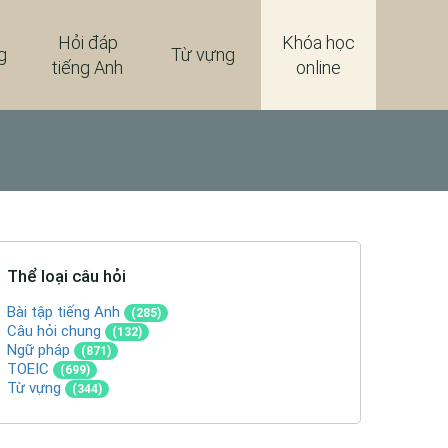
Hỏi đáp
Khóa học
g
Từ vựng
tiếng Anh
online
Thể loại câu hỏi
Bài tập tiếng Anh
(285)
Câu hỏi chung
(132)
Ngữ pháp
(871)
TOEIC
(699)
Từ vựng
(344)