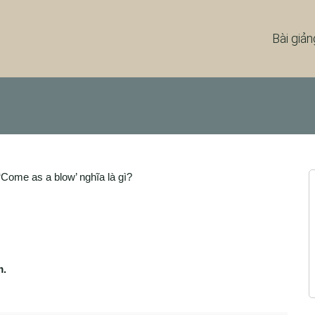
Bài giản
‘Come as a blow’ nghĩa là gì?
m.