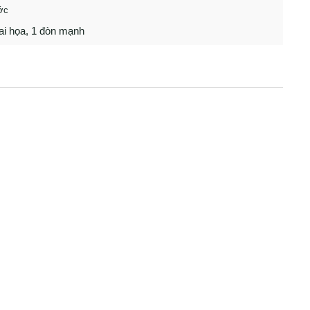
ớc
tai họa, 1 đòn mạnh