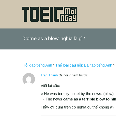
‘Come as a blow’ nghĩa là gì?
Hỏi đáp tiếng Anh
›
Thể loại câu hỏi: Bài tập tiếng Anh
›
Trần Thành
đã hỏi 7 năm trước
Viết lại câu:
○ He was terribly upset by the news. (blow)
→ The news
came
as a terrible blow to hi
Thầy ơi, cụm trên có nghĩa cụ thể không ạ?