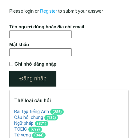
Please login or
Register
to submit your answer
Tên người dùng hoặc địa chỉ email
Mật khẩu
Ghi nhớ đăng nhập
Thể loại câu hỏi
Bài tập tiếng Anh
(285)
Câu hỏi chung
(132)
Ngữ pháp
(871)
TOEIC
(699)
Từ vựng
(344)