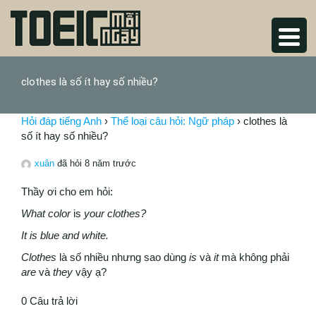
clothes là số ít hay số nhiều?
Hỏi đáp tiếng Anh
›
Thể loại câu hỏi: Ngữ pháp
›
clothes là
số ít hay số nhiều?
xuân
đã hỏi 8 năm trước
Thầy ơi cho em hỏi:
What color
is
your clothes?
It is blue and white.
Clothes
là số nhiều nhưng sao dùng
is
và
it
mà không phải
are
và
they
vậy ạ?
0 Câu trả lời