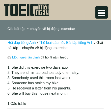
Giải bài tập – chuyển về bị động: exercise
Hỏi đáp tiếng Anh
›
Thể loại câu hỏi: Bài tập tiếng Anh
›
Giải
bài tập – chuyển về bị động: exercise
Một người ẩn danh
đã hỏi 9 năm trước
1. She did this exercise two days ago.
2. They send him abroad to study chemistry.
3. Somebody used this room last week.
4. Someone has stolen my bike.
5. He received a letter from his parents.
6. She will buy this house next month.
1 Câu trả lời