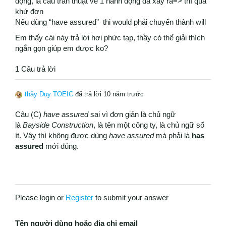
động, là câu trần thuật về 1 hành động đã xẩy ra=> thì quá
khứ đơn
Nếu dùng “have assured” thi would phải chuyển thành will
Em thấy cái này trả lời hơi phức tạp, thầy có thể giải thích
ngắn gọn giúp em được ko?
1 Câu trả lời
thầy Duy TOEIC
đã trả lời 10 năm trước
Câu (C)
have assured
sai vì đơn giản là chủ ngữ
là
Bayside Construction
, là tên một công ty, là chủ ngữ số
ít. Vậy thì không được dùng
have assured
mà phải là
has
assured
mới đúng.
Please login or
Register
to submit your answer
Tên người dùng hoặc địa chỉ email