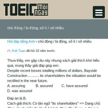
chủ động / bị động, số ít / số nhiều
Hỏi đáp tiếng Anh
›
chủ động / bị động, số ít / số nhiều
Anh Tuan
đã hỏi 10 năm trước
Thưa thầy, em gặp câu này nhưng sách giải thích khó hiểu
quá, mong thầy giải đáp giúp em:
Despite recent losses totalling millions of dollars, Bayside
Construction ……… its shareholders the stituation would be
rectified in the near future.
A. assuring B. assured C. have assured
D. was assured
Đáp án là B.
Cách giải thích: Có tân ngữ “its shareholders” => Dạng chủ