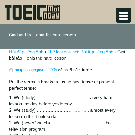
Giải bài tập – chia thì: hard lesson
Hỏi đáp tiếng Anh
›
Thể loại câu hỏi: Bài tập tiếng Anh
›
Giải
bài tập – chia thì: hard lesson
maiphuongnguyen22005
đã hỏi 9 năm trước
Put the verbs in brackets, using past tense or present
perfect tense:
1. We (study) …………………………….. a very hard
lesson the day before yesterday.
2. We (study) …………………………….. almost every
lesson in this book so far.
3. We (never/ watch) …………………………….. that
television program.