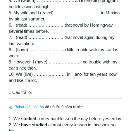
4. We (watch) …………………….. an interesting program
on television last night.
5. My wife and I (travel) …………………………. to Mexico
by air last summer.
6. I (read) …………………… that novel by Hemingway
several times before.
7. I (read) …………………… that novel again during my
last vacation.
8. I (have) ………………….. a little trouble with my car last
week.
9. However, I (have) ………………….. no trouble with my
car since then.
10. We (live) …………………. in Hanoi for ten years now
and like it a lot.
1 Câu trả lời
Robot giải bài tập
đã trả lời 9 năm trước
1. We
studied
a very hard lesson the day before yesterday.
2. We
have studied
almost every lesson in this book so
far.