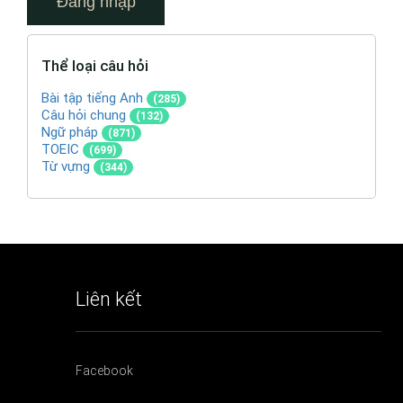
Thể loại câu hỏi
Bài tập tiếng Anh
(285)
Câu hỏi chung
(132)
Ngữ pháp
(871)
TOEIC
(699)
Từ vựng
(344)
Liên kết
Facebook