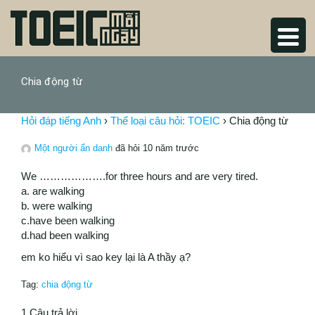
Chia động từ
Hỏi đáp tiếng Anh
›
Thể loại câu hỏi: TOEIC
›
Chia động từ
Một người ẩn danh
đã hỏi 10 năm trước
We ……………….for three hours and are very tired.
a. are walking
b. were walking
c.have been walking
d.had been walking
em ko hiểu vì sao key lại là A thầy ạ?
Tag:
chia động từ
1 Câu trả lời