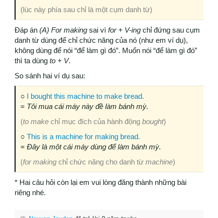
(lúc này phía sau chỉ là một cụm danh từ)
Đáp án
(A) For making
sai vì
for + V-ing
chỉ đứng sau cụm
danh từ dùng để chỉ chức năng của nó (như em ví dụ),
không dùng để nói “để làm gì đó”. Muốn nói “để làm gì đó”
thì ta dùng
to + V
.
So sánh hai ví dụ sau:
○
I bought this machine to make bread.
=
Tôi mua cái máy này đề làm bánh mỳ.
(
to make
chỉ mục đích của hành động
bought
)
○
This is a machine for making bread.
=
Đây là một cái máy dùng để làm bánh mỳ.
(
for making
chỉ chức năng cho danh từ
machine
)
* Hai câu hỏi còn lại em vui lòng đăng thành những bài
riêng nhé.