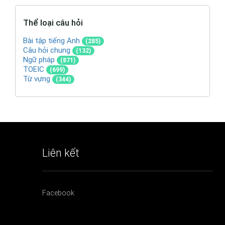
Thể loại câu hỏi
Bài tập tiếng Anh
(285)
Câu hỏi chung
(132)
Ngữ pháp
(871)
TOEIC
(699)
Từ vựng
(344)
Liên kết
Facebook