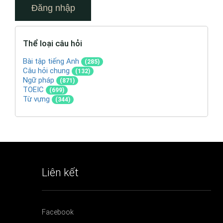
Thể loại câu hỏi
Bài tập tiếng Anh
(285)
Câu hỏi chung
(132)
Ngữ pháp
(871)
TOEIC
(699)
Từ vựng
(344)
Liên kết
Facebook