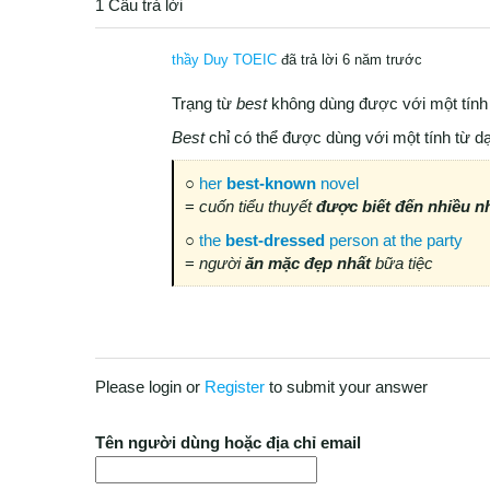
1 Câu trả lời
thầy Duy TOEIC
đã trả lời 6 năm trước
Trạng từ
best
không dùng được với một tính
Best
chỉ có thể được dùng với một tính từ dạ
○
her
best-known
novel
=
cuốn tiểu thuyết
được biết đến nhiều n
○
the
best-dressed
person at the party
=
người
ăn mặc đẹp nhất
bữa tiệc
Please login or
Register
to submit your answer
Tên người dùng hoặc địa chỉ email