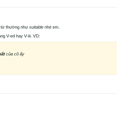
 từ thường như
suitable
nhé em.
ng V-ed hay V-iii. VD:
hất
của cô ấy