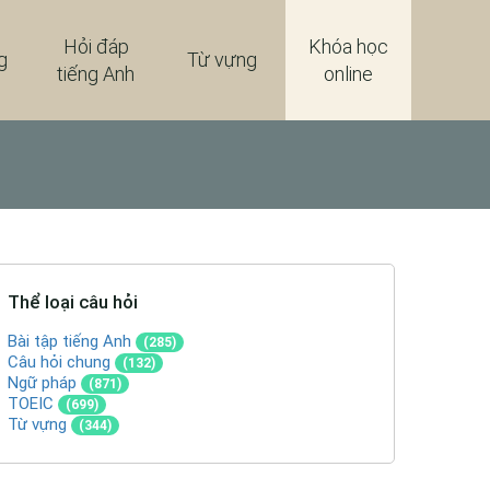
Hỏi đáp
Khóa học
g
Từ vựng
tiếng Anh
online
Thể loại câu hỏi
Bài tập tiếng Anh
(285)
Câu hỏi chung
(132)
Ngữ pháp
(871)
TOEIC
(699)
Từ vựng
(344)