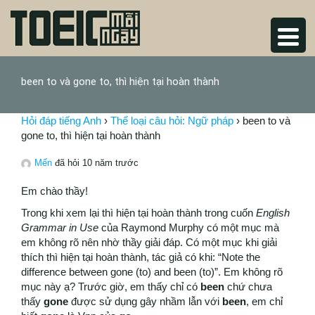
been to và gone to, thì hiện tại hoàn thành
Hỏi đáp tiếng Anh
›
Thể loại câu hỏi: Ngữ pháp
›
been to và
gone to, thì hiện tại hoàn thành
Mến
đã hỏi 10 năm trước
Em chào thầy!
Trong khi xem lại thì hiện tại hoàn thành trong cuốn
English
Grammar in Use
của Raymond Murphy có một mục mà
em không rõ nên nhờ thầy giải đáp. Có một mục khi giải
thích thì hiện tại hoàn thành, tác giả có khi: “Note the
difference between gone (to) and been (to)”. Em không rõ
mục này ạ? Trước giờ, em thấy chỉ có
been
chứ chưa
thấy
gone
được sử dụng gây nhầm lẫn với
been
, em chỉ