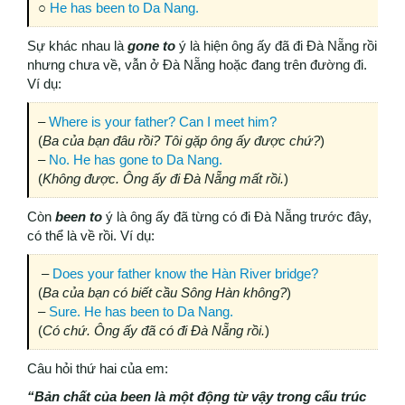
○
He has been to Da Nang.
Sự khác nhau là
gone to
ý là hiện ông ấy đã đi Đà Nẵng rồi
nhưng chưa về, vẫn ở Đà Nẵng hoặc đang trên đường đi.
Ví dụ:
–
Where is your father? Can I meet him?
(
Ba của bạn đâu rồi? Tôi gặp ông ấy được chứ?
)
–
No. He has gone to Da Nang.
(
Không được. Ông ấy đi Đà Nẵng mất rồi.
)
Còn
been to
ý là ông ấy đã từng có đi Đà Nẵng trước đây,
có thể là về rồi. Ví dụ:
–
Does your father know the Hàn River bridge?
(
Ba của bạn có biết cầu Sông Hàn không?
)
–
Sure. He has been to Da Nang.
(
Có chứ. Ông ấy đã có đi Đà Nẵng rồi.
)
Câu hỏi thứ hai của em:
“Bản chất của been là một động từ vậy trong cấu trúc