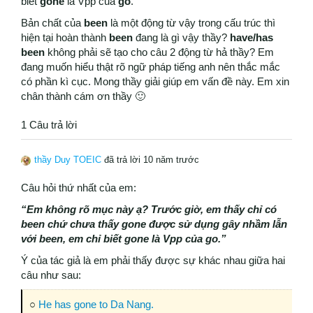
biết
gone
là Vpp của
go
.
Bản chất của
been
là một động từ vậy trong cấu trúc thì
hiện tại hoàn thành
been
đang là gì vậy thầy?
have/has
been
không phải sẽ tạo cho câu 2 động từ hả thầy? Em
đang muốn hiểu thật rõ ngữ pháp tiếng anh nên thắc mắc
có phần kì cục. Mong thầy giải giúp em vấn đề này. Em xin
chân thành cám ơn thầy 🙂
1 Câu trả lời
thầy Duy TOEIC
đã trả lời 10 năm trước
Câu hỏi thứ nhất của em:
“Em không rõ mục này ạ? Trước giờ, em thấy chỉ có
been chứ chưa thấy gone được sử dụng gây nhầm lẫn
với been, em chỉ biết gone là Vpp của go.”
Ý của tác giả là em phải thấy được sự khác nhau giữa hai
câu như sau:
○
He has gone to Da Nang.