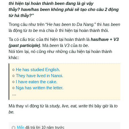
thì hiện tại hoàn thành been đang là gì vậy
thầy? have/has been không phải sẽ tạo cho câu 2 động
từ hả thầy?”
Trong câu như trên “
He has been to Da Nang.
” thì
has been
là động từ
to be
mà chia ở thì hiện tại hoàn thành thôi.
Ta có cấu trúc của thì hiện tại hoàn thành là
has/have + V3
(past participle)
. Mà
been
là
V3
của
to be
.
Nói tóm lại, nó cũng như những câu hiện tại hoàn thành
khác:
○
He has studied English.
○
They have lived in Nanoi.
○
I have eaten the cake.
○
Nga has written the letter.
…
Mà thay vì động từ là
study, live, eat, write
thì bây giờ là
to
be.
Mến
đã trả lời 10 năm trước