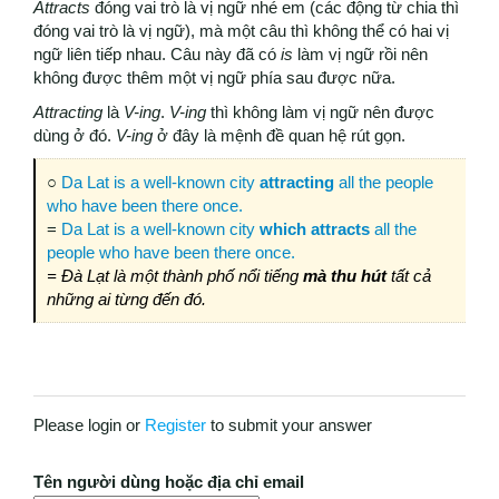
Attracts
đóng vai trò là vị ngữ nhé em (các động từ chia thì
đóng vai trò là vị ngữ), mà một câu thì không thể có hai vị
ngữ liên tiếp nhau. Câu này đã có
is
làm vị ngữ rồi nên
không được thêm một vị ngữ phía sau được nữa.
Attracting
là
V-ing
.
V-ing
thì không làm vị ngữ nên được
dùng ở đó.
V-ing
ở đây là mệnh đề quan hệ rút gọn.
○
Da Lat is a well-known city
attracting
all the people
who have been there once.
=
Da Lat is a well-known city
which attracts
all the
people who have been there once.
= Đà Lạt là một thành phố nổi tiếng
mà thu hút
tất cả
những ai từng đến đó.
Please login or
Register
to submit your answer
Tên người dùng hoặc địa chỉ email