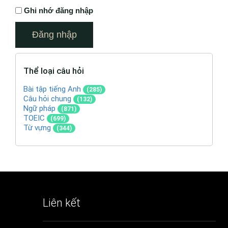
Ghi nhớ đăng nhập
Thể loại câu hỏi
Bài tập tiếng Anh
(285)
Câu hỏi chung
(132)
Ngữ pháp
(871)
TOEIC
(699)
Từ vựng
(344)
Liên kết