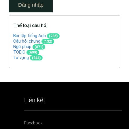
Thể loại câu hỏi
Bài tập tiếng Anh
(285)
Câu hỏi chung
(132)
Ngữ pháp
(871)
TOEIC
(699)
Từ vựng
(344)
Liên kết
Facebook