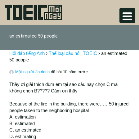
an estimated 50 people
Hỏi đáp tiếng Anh
›
Thể loại câu hỏi: TOEIC
›
an estimated
50 people
Một người ẩn danh
đã hỏi 10 năm trước
Thầy ơi giải thích dùm em tại sao câu này chọn C mà
không chọn B????? Cám ơn thầy
Because of the fire in the building, there were……50 injured
people taken to the neighboring hospital
A. estimation
B. estimated
C. an estimated
D. estimating