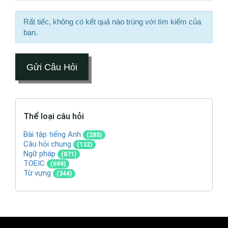
Rất tiếc, không có kết quả nào trùng với tìm kiếm của
bạn.
Gửi Câu Hỏi
Thể loại câu hỏi
Bài tập tiếng Anh
(285)
Câu hỏi chung
(132)
Ngữ pháp
(871)
TOEIC
(699)
Từ vựng
(344)