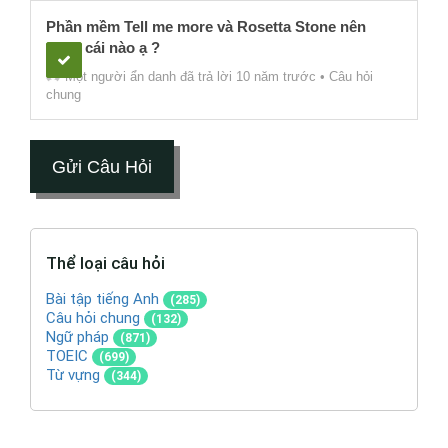
Phần mềm Tell me more và Rosetta Stone nên
chọn cái nào ạ ?
Một người ẩn danh
đã trả lời 10 năm trước
•
Câu hỏi
chung
Gửi Câu Hỏi
Thể loại câu hỏi
Bài tập tiếng Anh
(285)
Câu hỏi chung
(132)
Ngữ pháp
(871)
TOEIC
(699)
Từ vựng
(344)